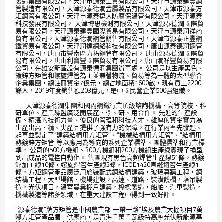
製造集團有限公司，天津市源泰工貿有限公司，天津市源泰建豐鋼
管製造有限公司，天津源泰德潤金屬製品有限公司，天津市源泰方
矩鋼管有限公司，天津市源泰遠大防腐保溫管有限公司，天津源泰
科技發展有限公司， 天津博思檢測有限公司，天津源泰德潤國際貿
易有限公司，天津源泰建豐國際貿易有限公司，天津市源泰潤祥商
貿有限公司，天津源泰德潤鋼管銷售有限公司，天津市源泰正豐鋼
鐵貿易有限公司，天津潤達網絡科技有限公司，唐山源泰德潤鋼管
有限公司，唐山市豐南區力拓鋼管有限公司， 唐山源泰德潤國際貿
易有限公司，唐山利寶豐國際貿易有限公司，唐山潤祥豐貿易有限
公司，在雄安新區設有源泰德潤集團辦事處。 公司是以生產黑色、
鍍鋅方矩管和螺旋焊管為主並兼營物流、貿易等為一體的大型聯合
企業集團，總註冊資金7億元，總占地面積1600畝，現有員工2200
餘人，2019年度銷售額203億元，是中國民營企業500强組織。
天津源泰德潤集團和國內鋼鐵行業頂級諮詢機構、高等院校、科
研單位、產業聯盟廣泛開展產、學、研、用合作。 先進的生產設
備、精湛的技術力量、優良的管理和科技人才、雄厚的資金實力為
生產出高、精、尖產品提供了强有力的保障，在行業內率先發起、
起草並製定了“建築結構用方矩管”、“機械結構用方矩管”、“結構用
熱鍍鋅方矩管”等以應用為導向的系列企業標準、團體標準和行業標
準， 公司的500方機組、300方機組和200方機組生產線實現了換型
到出成品的電控自動化。 集團現有黑色高頻焊管生產線51條，熱鍍
鋅加工線10條，螺旋焊管生產線3條，JCOE1420直縫鋼管生產線1
條，方矩鋼管產品廣泛用於裝配式鋼結構建築，玻璃幕牆工程，鋼
結構工程，大型場館、機場建設，高速、道路、裝潢護欄，塔吊製
造，光伏項目，溫室農業棚戶建築，橋樑製造，船舶、汽車製造，
機械製造等諸多領域，在重大建設工程中得到一致好評。
“源泰德潤”牌方矩管是中國農業部“一帶一路”埃及農業大棚項目7萬
噸方矩管產品獨一供應商，是青海千萬千瓦級特高壓光伏新能源基