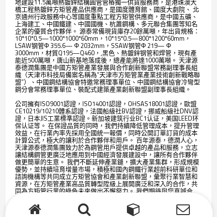
地建設11.5萬噸熱鍍鋅結構圓管管樁獨一供貨服務商，是港珠澳大
橋工程熱鍍鋅方矩管產品供應商，是國度體育館、國度大劇院、 北
京通州行政服務中心等國度重點工程方矩管供應商，是中國五礦、
上海建工、中國鐵建、中國國機、杭蕭鋼構、多元聯合集團等知名
企業的優質合作夥伴。 源泰常備現貨庫存20餘萬噸，年出貨規格：
10*10*0.5—1000*1000*60mm，10*15*0.5—800*1200*60mm，
LSAW钢管Φ 355.6— Φ 2032mm，SSAW钢管
Φ 219— Φ
3000mm，
材質Q195—Q460，,黑色、熱鍍鋅钢管和焊管，現有產
能近500萬噸，唐山新基地落成後，總產能將達1000萬噸。 天津源
泰德潤集團是中國方矩管產業發展與合作創新聯盟常務副理事長組
織（天津市科技局備案名稱為“天津市方矩管業產業技術創新戰略聯
盟”）、中國鋼結構協會特邀常務理事單位、中國鋼結構協會冷彎型
鋼分會常務理事單位、裝配式建築產業創新聯盟副理事長組織。
公司擁有ISO9001認證，ISO14001認證，OHSAS18001認證，歐盟
CE10219/10210體系認證，法國船級社BV認證，挪威船級社DNV認
證，日本JIS工業標準認證。新加坡建筑行业BC1认证，美国LEED环
保认证等。 在保證品質的同時，我們持續降低管理成本，提升管理
效益，在行業內率先採用全國統一報價，同時公開訂單訂貨的成本
計算公式，極大的讓利於合作夥伴和用戶。 百年源泰，德潤人心，
天津源泰德潤集團致力於為鋼管用戶提供卓越的產品和服務，立志
讓結構鋼管更廣泛地應用到中國經濟發展建設中，讓所有合作夥伴
做更簡單的生意。 我們不斷延伸產業鏈，擴大產業集群，形成規模
優勢，並持續培育增量市場，積極和國內鋼鐵行業超前科研單位和
諮詢機構等共同成立方矩管協會和產業創新聯盟，彙聚行業智慧和
資源，在方矩管產業高品質轉型陞級上展開廣泛和深入的合作，共
同為方矩管行業的綠色未來做出不懈努力。 我們期待與您真誠合
作、互利共贏、共謀發展，共創輝煌！