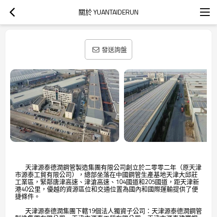
關於 YUANTAIDERUN
發送詢盤
天津源泰德潤鋼管製造集團有限公司創立於二零零二年（原天津
市源泰工貿有限公司），總部坐落在中國鋼管生產基地天津大邱莊
工業區，緊鄰唐津高速、津滄高速、104國道和205國道，距天津新
港40公里，優越的資源區位和交通位置為國內和國際運輸提供了便
捷條件。
天津源泰德潤集團下轄19個法人獨資子公司：天津源泰德潤鋼管