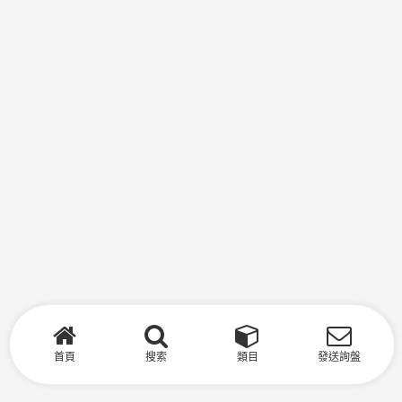
首頁
搜索
類目
發送詢盤