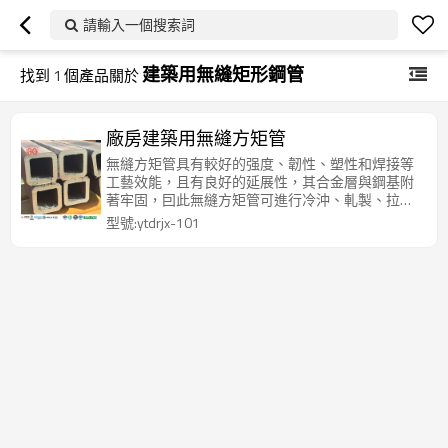
請輸入一個搜索詞
建築用無縫矩形鋼管
找到
1
個產品關於
廠房建築用無縫方矩管
無縫方矩管具有較好的强度、韌性、塑性和焊接等
工藝效能，且有良好的延展性，其合金層與鋼基附
著牢固，囙此無縫方矩管可進行冷沖、軋製、拉絲
彎曲等各種成型而不損壞鍍層，適用於一般加工如
型號:ytdrjx-101
鑽孔、切割、焊接、冷彎等工藝。