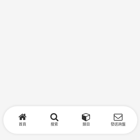
首頁
搜索
類目
發送詢盤