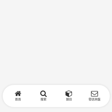
首頁
搜索
類目
發送詢盤