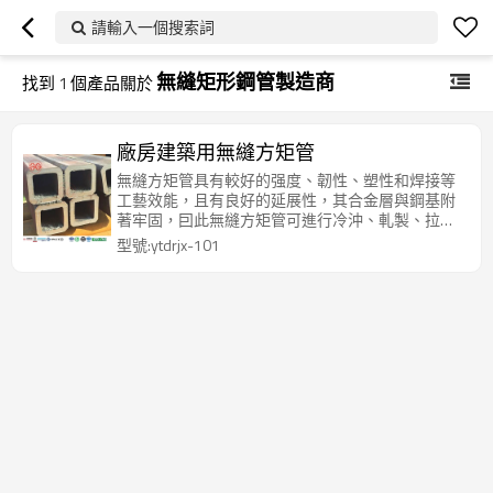
請輸入一個搜索詞
無縫矩形鋼管製造商
找到
1
個產品關於
廠房建築用無縫方矩管
無縫方矩管具有較好的强度、韌性、塑性和焊接等
工藝效能，且有良好的延展性，其合金層與鋼基附
著牢固，囙此無縫方矩管可進行冷沖、軋製、拉絲
彎曲等各種成型而不損壞鍍層，適用於一般加工如
型號:ytdrjx-101
鑽孔、切割、焊接、冷彎等工藝。