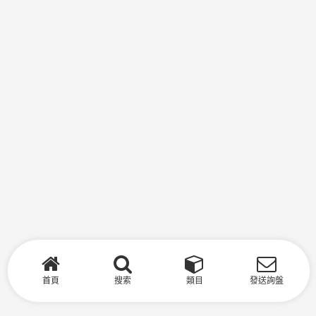
首頁
搜索
類目
發送詢盤