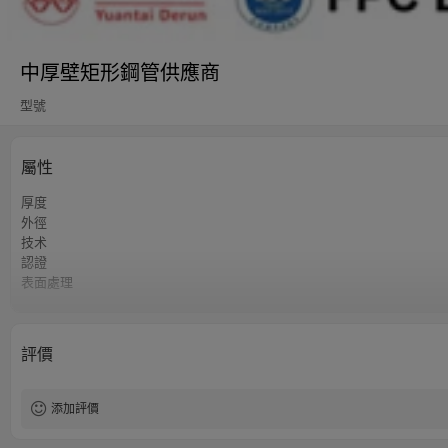
中厚壁矩形鋼管供應商
型號
屬性
厚度
外徑
技术
認證
表面處理
容差
長度
等級
評價
最小起訂量
交貨時間
付款方式
添加評價
供應能力