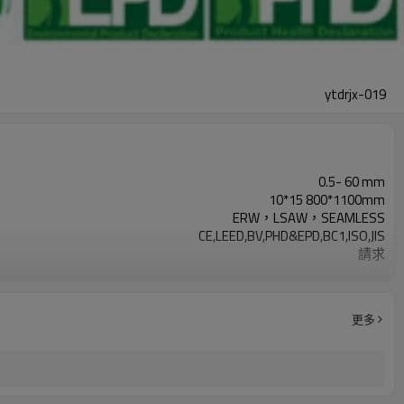
ytdrjx-019
0.5- 60 mm
10*15 800*1100mm
ERW，LSAW，SEAMLESS
CE,LEED,BV,PHD&EPD,BC1,ISO,JIS
請求
按要求
3-12米，根據客戶要求
Gr.A, Gr.B, Gr.C,S235,S275,S355,S420,S460,
更多
2-5噸
7-30天
LC/TT
年產量500萬噸