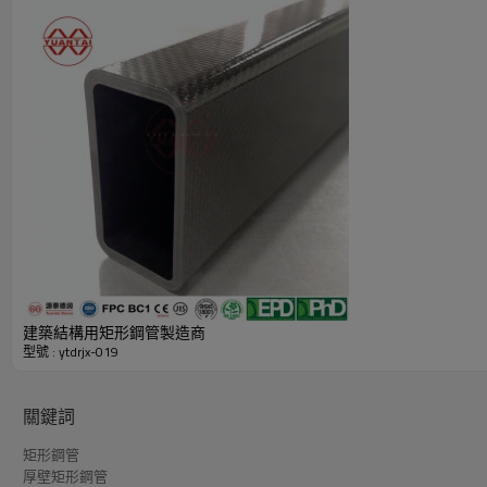
黑色方鋼空心型材產品特色明細表（中國製造商源泰德潤）
建築結構用矩形鋼管製造商
型號 : ytdrjx-019
關鍵詞
矩形鋼管
厚壁矩形鋼管