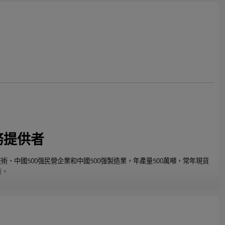
務提供者
技術、中國500强民營企業和中國500强製造業，年產量500萬噸，常年現貨
商。
形鋼管、熱鍍鋅鋼管、ERW鋼管、大直徑厚壁方矩形管、直縫埋弧焊鋼
鍍鋅盤管、ppgi和不銹鋼盤管