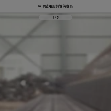
中厚壁矩形鋼管供應商
1
/
5