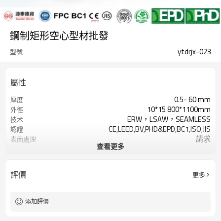
鋼制矩形空心型材批發
ytdrjx-023
型號
屬性
0.5- 60 mm
厚度
10*15 800*1100mm
外徑
ERW，LSAW，SEAMLESS
技术
CE,LEED,BV,PHD&EPD,BC1,ISO,JIS
認證
請求
表面處理
查看更多
按要求
容差
3-12米，根據客戶要求
長度
Gr.A, Gr.B,
等級
評價
更多
Gr.C,S235,S275,S355,S420,S460,
2-5噸
最小起訂量
7-30天
交貨時間
添加評價
LC/TT
付款方式
年產量500萬噸
供應能力