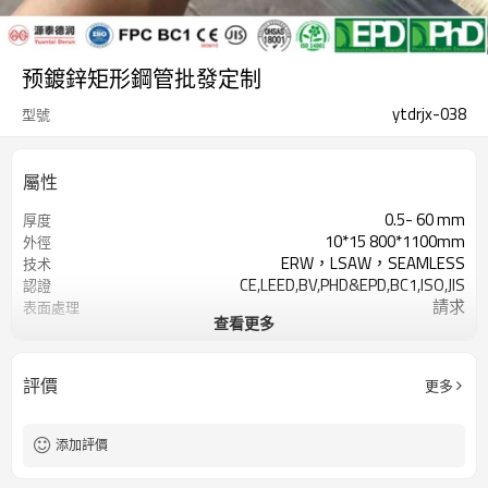
预鍍鋅矩形鋼管批發定制
ytdrjx-038
型號
屬性
0.5- 60 mm
厚度
10*15 800*1100mm
外徑
ERW，LSAW，SEAMLESS
技术
CE,LEED,BV,PHD&EPD,BC1,ISO,JIS
認證
請求
表面處理
查看更多
按要求
容差
3-12米，根據客戶要求
長度
Gr.A, Gr.B,
等級
評價
更多
Gr.C,S235,S275,S355,S420,S460,
2-5噸
最小起訂量
7-30天
交貨時間
添加評價
LC/TT
付款方式
年產量500萬噸
供應能力