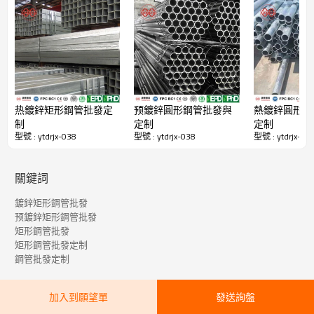
12家工廠、72條生產線、63項專利技術、中國500强民營企業和中國500强
製造業，年產量500萬噸，常年現貨供應20萬噸。 中國最大的方管製造
商。
源泰德潤的主要產品包括方鋼管、矩形鋼管、熱鍍鋅鋼管、ERW鋼管、大
直徑厚壁方矩形管、直縫埋弧焊鋼管、螺旋鋼管、無縫鋼管、不銹鋼管、鍍
鋅盤管、ppgi和不銹鋼盤管
热鍍鋅矩形鋼管批發定
预鍍鋅圓形鋼管批發與
熱鍍鋅圓形鋼
制
定制
定制
型號 : ytdrjx-038
型號 : ytdrjx-038
型號 : ytdrjx-03
黑色方鋼空心型材產品特色明細表（中國製造商源泰德潤）
關鍵詞
鍍鋅矩形鋼管批發
预鍍鋅矩形鋼管批發
矩形鋼管批發
矩形鋼管批發定制
鋼管批發定制
加入到願望單
發送詢盤