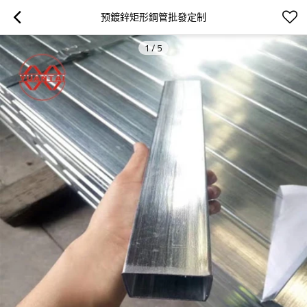
预鍍鋅矩形鋼管批發定制
1
/
5