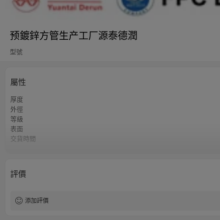
预鍍鋅方管生产工厂源泰德潤
型號
屬性
厚度
外徑
等級
表面
交貨時間
付款方式
最小起訂量
標準
評價
長度
認證
技术
添加評價
应用
產地