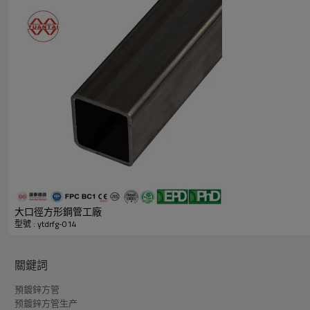
方鋼空心型材產品优势明細表（中國製造商源泰德潤）
大口徑方形鋼管工廠
型號 : ytdrfg-014
關鍵詞
預鍍鋅方管
预鍍鋅方管生产