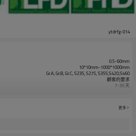
ytdrfg-014
0.5-60mm
10*10mm-1000*1000mm
Gr.A, Gr.B, Gr.C, S235, S275, S355,S420,S460
顧客的要求
7-30 天
TT/LC
2-5噸
Hollow section: ASTM A500/A501,EN10219, EN10210etc
更多
3-12米，根據客戶要求
CE,LEED,BV,PHD&EPD,BC1,JIS,ISO
ERW，LSAW，SEAMLESS
結構類型或其他行業
中國天津