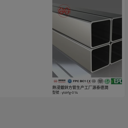
熱浸鍍鋅方管生产工厂源泰德潤
型號 : ytdrfg-014