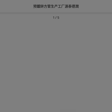
预鍍鋅方管生产工厂源泰德潤
1
/
5