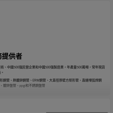
務提供者
技術、中國500强民營企業和中國500强製造業，年產量500萬噸，常年現貨
商。
形鋼管、熱鍍鋅鋼管、ERW鋼管、大直徑厚壁方矩形管、直縫埋弧焊鋼
鍍鋅盤管、ppgi和不銹鋼盤管