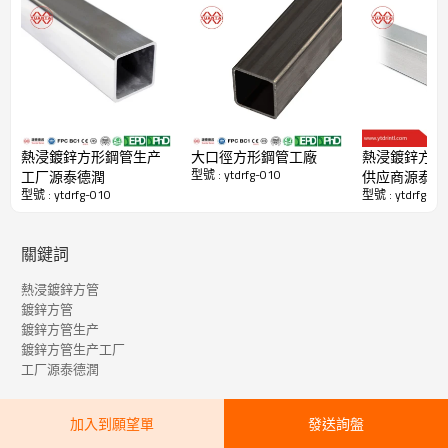
製造業，年產量500萬噸，常年現貨供應20萬噸。 中國最大的方管製造
商。
源泰德潤的主要產品包括方鋼管、矩形鋼管、熱鍍鋅鋼管、ERW鋼管、大
直徑厚壁方矩形管、直縫埋弧焊鋼管、螺旋鋼管、無縫鋼管、不銹鋼管、鍍
鋅盤管、ppgi和不銹鋼盤管
方鋼空心型材產品优势明細表（中國製造商源泰德潤）
熱浸鍍鋅方形鋼管生产
大口徑方形鋼管工廠
熱浸鍍鋅方形
型號 : ytdrfg-010
工厂源泰德潤
供应商源泰德
型號 : ytdrfg-010
型號 : ytdrfg-01
關鍵詞
熱浸鍍鋅方管
鍍鋅方管
鍍鋅方管生产
鍍鋅方管生产工厂
工厂源泰德潤
加入到願望單
發送詢盤