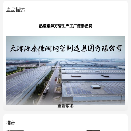
結構類型或其他行業
应用
產品描述
中國天津
產地
熱浸鍍鋅方管生产工厂源泰德潤
查看更多
通用結構鋼管服務提供者
推薦
12家工廠、72條生產線、63項專利技術、中國500强民營企業和中國500强