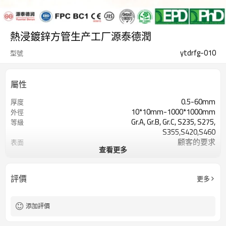
熱浸鍍鋅方管生产工厂源泰德潤
ytdrfg-010
型號
屬性
0.5-60mm
厚度
10*10mm-1000*1000mm
外徑
Gr.A, Gr.B, Gr.C, S235, S275,
等級
S355,S420,S460
顧客的要求
表面
查看更多
7-30 天
交貨時間
TT/LC
付款方式
2-5噸
最小起訂量
評價
更多
Hollow section: ASTM
標準
A500/A501,EN10219, EN10210etc
3-12米，根據客戶要求
長度
添加評價
CE,LEED,BV,PHD&EPD,BC1,JIS,ISO
認證
ERW，LSAW，SEAMLESS
技术