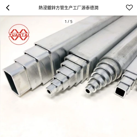
熱浸鍍鋅方管生产工厂源泰德潤
1
/
5