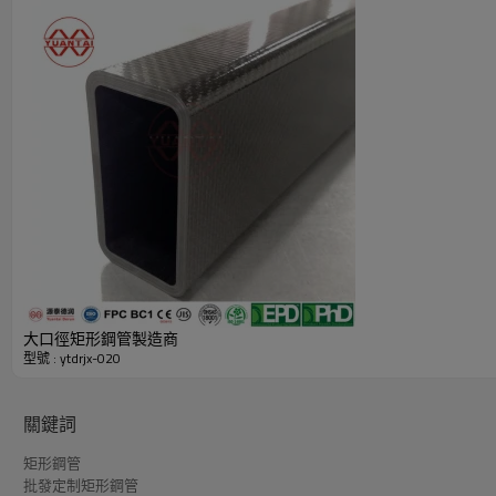
黑色方鋼空心型材產品特色明細表（中國製造商源泰德潤）
大口徑矩形鋼管製造商
型號 : ytdrjx-020
關鍵詞
矩形鋼管
批發定制矩形鋼管