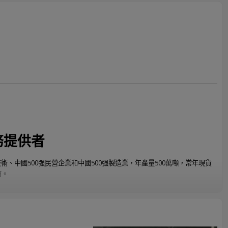
務提供者
技術、中國500强民營企業和中國500强製造業，年產量500萬噸，常年現貨
商。
形鋼管、熱鍍鋅鋼管、ERW鋼管、大直徑厚壁方矩形管、直縫埋弧焊鋼
鍍鋅盤管、ppgi和不銹鋼盤管