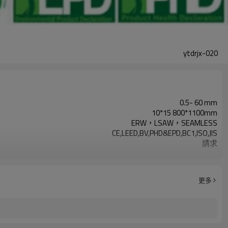
ytdrjx-020
0.5- 60 mm
10*15 800*1100mm
ERW，LSAW，SEAMLESS
CE,LEED,BV,PHD&EPD,BC1,ISO,JIS
請求
按要求
3-12米，根據客戶要求
Gr.A, Gr.B, Gr.C,S235,S275,S355,S420,S460,
更多
2-5噸
7-30天
LC/TT
年產量500萬噸