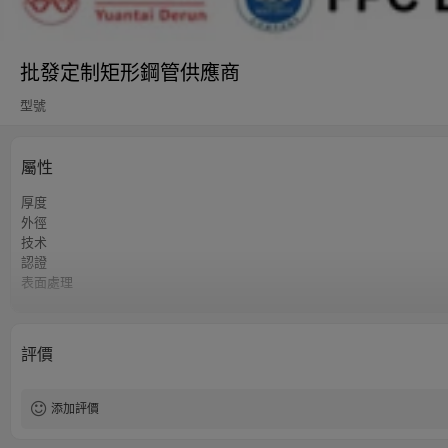
批發定制矩形鋼管供應商
型號
屬性
厚度
外徑
技术
認證
表面處理
容差
長度
等級
評價
最小起訂量
交貨時間
付款方式
添加評價
供應能力