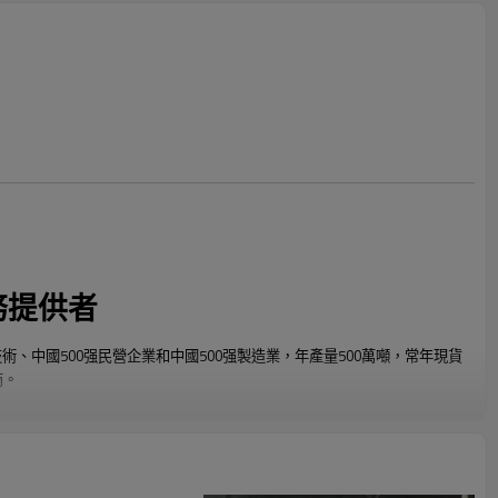
務提供者
技術、中國500强民營企業和中國500强製造業，年產量500萬噸，常年現貨
商。
形鋼管、熱鍍鋅鋼管、ERW鋼管、大直徑厚壁方矩形管、直縫埋弧焊鋼
鍍鋅盤管、ppgi和不銹鋼盤管