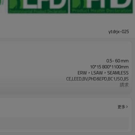
ytdrjx-025
0.5- 60 mm
10*15 800*1100mm
ERW，LSAW，SEAMLESS
CE,LEED,BV,PHD&EPD,BC1,ISO,JIS
請求
按要求
3-12米，根據客戶要求
Gr.A, Gr.B, Gr.C,S235,S275,S355,S420,S460,
更多
2-5噸
7-30天
LC/TT
年產量500萬噸