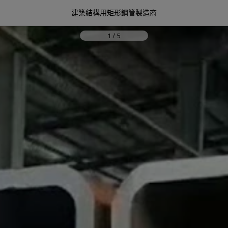
建築結構用矩形鋼管製造商
1
/
5