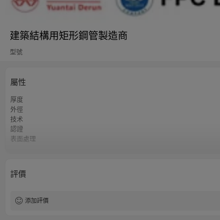
建築結構用矩形鋼管製造商
型號
屬性
厚度
外徑
技术
認證
表面處理
容差
長度
等級
評價
最小起訂量
交貨時間
付款方式
添加評價
供應能力