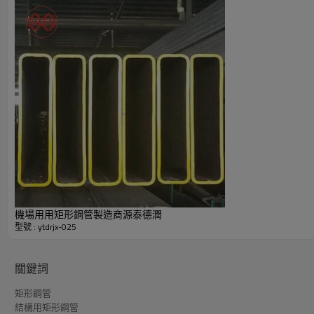
黑色方鋼空心型材產品特色明細表（中國製造商源泰德潤）
機場用用矩形鋼管製造商源泰德潤
型號 : ytdrjx-025
關鍵詞
矩形鋼管
結構用矩形鋼管