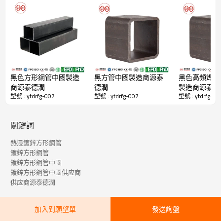
製造業，年產量500萬噸，常年現貨供應20萬噸。 中國最大的方管製造
商。
源泰德潤的主要產品包括方鋼管、矩形鋼管、熱鍍鋅鋼管、ERW鋼管、大
直徑厚壁方矩形管、直縫埋弧焊鋼管、螺旋鋼管、無縫鋼管、不銹鋼管、鍍
鋅盤管、ppgi和不銹鋼盤管
方鋼空心型材產品优势明細表（中國製造商源泰德潤）
黑色方形鋼管中國製造
黑方管中國製造商源泰
黑色高頻焊接
商源泰德潤
德潤
製造商源泰德
型號 : ytdrfg-007
型號 : ytdrfg-007
型號 : ytdrfg-00
關鍵詞
熱浸鍍鋅方形鋼管
鍍鋅方形鋼管
鍍鋅方形鋼管中國
鍍鋅方形鋼管中國供应商
供应商源泰德潤
加入到願望單
發送詢盤