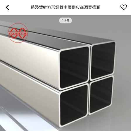
熱浸鍍鋅方形鋼管中國供应商源泰德潤
1
/
5