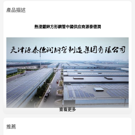
結構類型或其他行業
应用
產品描述
中國天津
產地
熱浸鍍鋅方形鋼管中國供应商源泰德潤
查看更多
通用結構鋼管服務提供者
推薦
12家工廠、72條生產線、63項專利技術、中國500强民營企業和中國500强