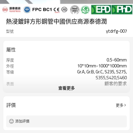
熱浸鍍鋅方形鋼管中國供应商源泰德潤
ytdrfg-007
型號
屬性
0.5-60mm
厚度
10*10mm-1000*1000mm
外徑
Gr.A, Gr.B, Gr.C, S235, S275,
等級
S355,S420,S460
顧客的要求
表面
查看更多
7-30 天
交貨時間
TT/LC
付款方式
2-5噸
最小起訂量
評價
更多
Hollow section: ASTM
標準
A500/A501,EN10219, EN10210etc
3-12米，根據客戶要求
長度
添加評價
CE,LEED,BV,PHD&EPD,BC1,JIS,ISO
認證
ERW，LSAW，SEAMLESS
技术