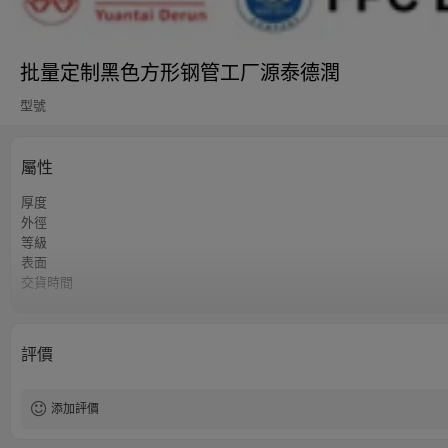
批量定制黑色方形钢管工厂源泰德潤
型號
屬性
厚度
外徑
等級
表面
交貨時間
付款方式
最小起訂量
標準
評價
長度
認證
技术
添加評價
应用
產地