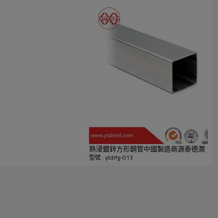
熱浸鍍鋅方形鋼管中國製造商源泰德潤
型號 : ytdrfg-013