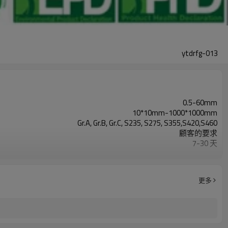
ytdrfg-013
0.5-60mm
10*10mm-1000*1000mm
Gr.A, Gr.B, Gr.C, S235, S275, S355,S420,S460
顧客的要求
7-30 天
TT/LC
2-5噸
Hollow section: ASTM A500/A501,EN10219, EN10210etc
更多
3-12米，根據客戶要求
CE,LEED,BV,PHD&EPD,BC1,JIS,ISO
ERW，LSAW，SEAMLESS
結構類型或其他行業
中國天津