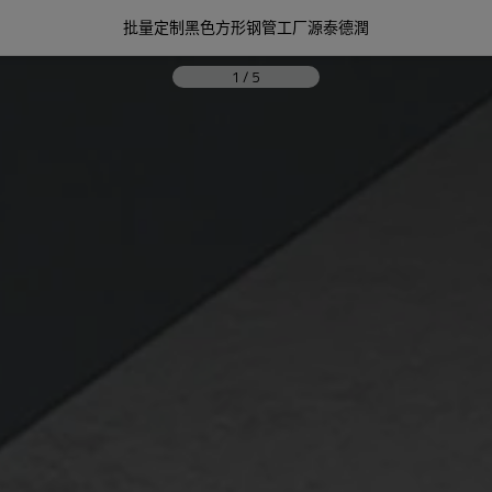
批量定制黑色方形钢管工厂源泰德潤
1
/
5