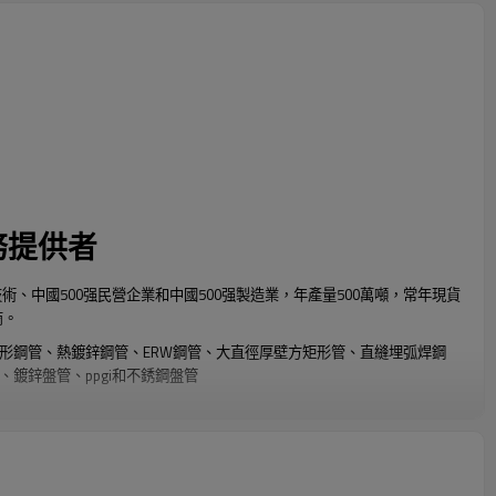
務提供者
技術、中國500强民營企業和中國500强製造業，年產量500萬噸，常年現貨
商。
形鋼管、熱鍍鋅鋼管、ERW鋼管、大直徑厚壁方矩形管、直縫埋弧焊鋼
鍍鋅盤管、ppgi和不銹鋼盤管